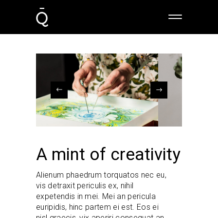
A mint of creativity
Alienum phaedrum torquatos nec eu,
vis detraxit periculis ex, nihil
expetendis in mei. Mei an pericula
euripidis, hinc partem ei est. Eos ei
nisl graecis, vix aperiri consequat an.