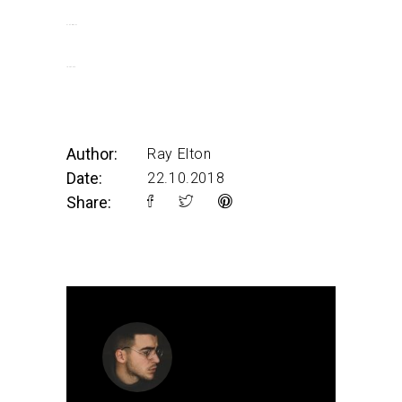
slot gacor
jacktoto
Author:
Ray Elton
Date:
22.10.2018
Share: