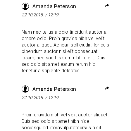
Amanda Peterson
22.10.2018. / 12:19
Nam nec tellus a odio tincidunt auctor a
ornare odio. Proin gravida nibh vel velit
auctor aliquet. Aenean solliciudin, lor quis
bibendum auctor nisi elit consequat
ipsum, nec sagittis sem nibh id elit. Duis
sed odio sit amet earum rerum hic
tenetur a sapiente delectus.
Amanda Peterson
22.10.2018. / 12:19
Proin gravida nibh vel velit auctor aliquet.
Duis sed odio sit amet nibh nice
sociosqu ad litoravulputatcursus a sit