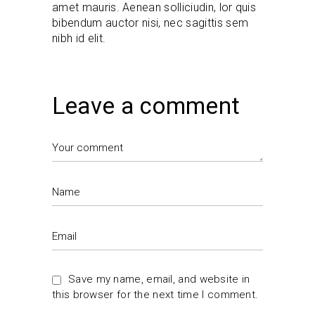
amet mauris. Aenean solliciudin, lor quis
bibendum auctor nisi, nec sagittis sem
nibh id elit.
Leave a comment
Save my name, email, and website in
this browser for the next time I comment.