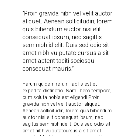
“Proin gravida nibh vel velit auctor
aliquet. Aenean sollicitudin, lorem
quis bibendum auctor nisi elit
consequat ipsum, nec sagittis
sem nibh id elit. Duis sed odio sit
amet nibh vulputate cursus a sit
amet aptent taciti sociosqu
consequat mauris.”
Harum quidem rerum facilis est et
expedita distinctio. Nam libero tempore,
cum soluta nobis est eligendi Proin
gravida nibh vel velit auctor aliquet.
Aenean sollicitudin, lorem quis bibendum
auctor nisi elit consequat ipsum, nec
sagittis sem nibh idelit. Duis sed odio sit
amet nibh vulputatcursus a sit amet