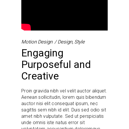
Motion Design
Design
,
Style
Engaging
Purposeful and
Creative
Proin gravida nibh vel velit auctor aliquet.
Aenean sollicitudin, lorem quis bibendum
auctor nisi elit consequat ipsum, nec
sagittis sem nibh id elit. Duis sed odio sit
amet nibh vulputate. Sed ut perspiciatis
unde omnis iste natus error sit
voluptatem accusantium doloremque