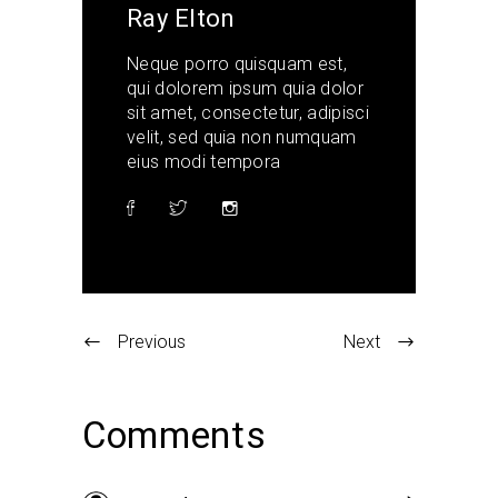
Ray Elton
Neque porro quisquam est,
qui dolorem ipsum quia dolor
sit amet, consectetur, adipisci
velit, sed quia non numquam
eius modi tempora
Previous
Next
Comments