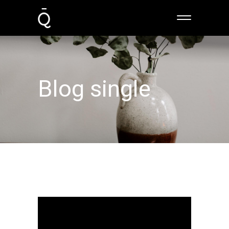
Blog single