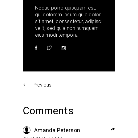
Neque porro quisquam est,
qui dolorem ipsum quia dolor
sit amet, consectetur, adipisci
velit, sed quia non numquam
eius modi tempora
Previous
Comments
Amanda Peterson