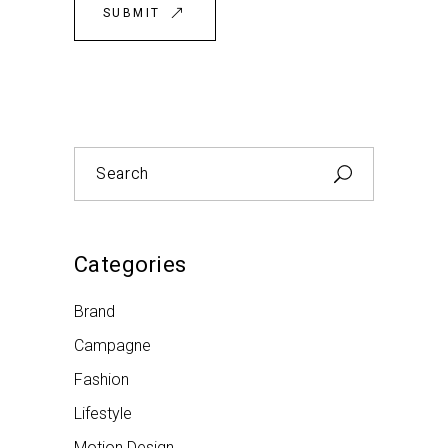
SUBMIT
Search
for:
Categories
Brand
Campagne
Fashion
Lifestyle
Motion Design