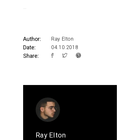
jacktoto
Author:
Ray Elton
Date:
04.10.2018
Share:
Ray Elton