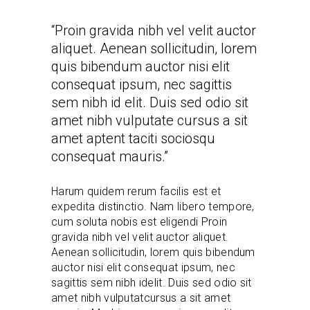
“Proin gravida nibh vel velit auctor
aliquet. Aenean sollicitudin, lorem
quis bibendum auctor nisi elit
consequat ipsum, nec sagittis
sem nibh id elit. Duis sed odio sit
amet nibh vulputate cursus a sit
amet aptent taciti sociosqu
consequat mauris.”
Harum quidem rerum facilis est et
expedita distinctio. Nam libero tempore,
cum soluta nobis est eligendi Proin
gravida nibh vel velit auctor aliquet.
Aenean sollicitudin, lorem quis bibendum
auctor nisi elit consequat ipsum, nec
sagittis sem nibh idelit. Duis sed odio sit
amet nibh vulputatcursus a sit amet