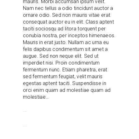
mauris. Morbi accumsan ipsum velit.
Nam nec tellus a odio tincidunt auctor a
ornare odio. Sed non mauris vitae erat
consequat auctor eu in elit. Class aptent
taciti sociosqu ad litora torquent per
conubia nostra, per inceptos himenaeos.
Mauris in erat justo. Nullam ac urna eu
felis dapibus condimentum sit amet a
augue. Sed non neque elit. Sed ut
imperdiet nisi. Proin condimentum
fermentum nunc. Etiam pharetra, erat
sed fermentum feugiat, velit mauris
egestas aptent taciti. Suspendisse in
orci enim quam ad molestiae quam ad
molestiae…
toto togel
situs togel