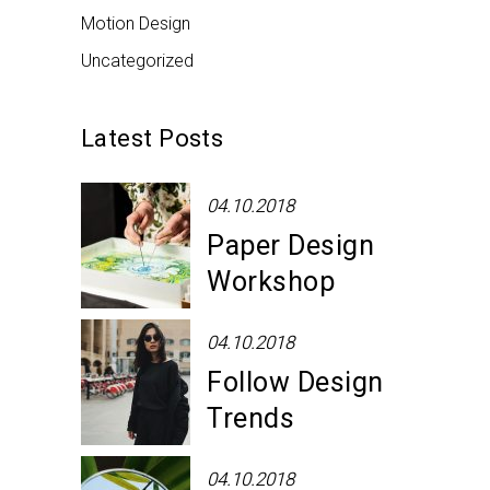
Motion Design
Uncategorized
Latest Posts
04.10.2018
Paper Design
Workshop
04.10.2018
Follow Design
Trends
04.10.2018