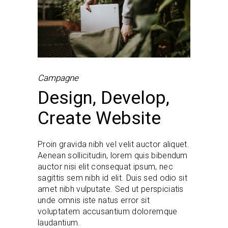
Campagne
Design, Develop,
Create Website
Proin gravida nibh vel velit auctor aliquet.
Aenean sollicitudin, lorem quis bibendum
auctor nisi elit consequat ipsum, nec
sagittis sem nibh id elit. Duis sed odio sit
amet nibh vulputate. Sed ut perspiciatis
unde omnis iste natus error sit
voluptatem accusantium doloremque
laudantium.