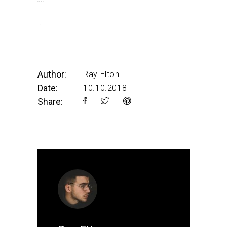
slot gacor
jacktoto
Author:
Ray Elton
Date:
10.10.2018
Share: