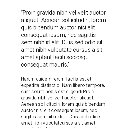
“Proin gravida nibh vel velit auctor
aliquet. Aenean sollicitudin, lorem
quis bibendum auctor nisi elit
consequat ipsum, nec sagittis
sem nibh id elit. Duis sed odio sit
amet nibh vulputate cursus a sit
amet aptent taciti sociosqu
consequat mauris.”
Harum quidem rerum facilis est et
expedita distinctio. Nam libero tempore,
cum soluta nobis est eligendi Proin
gravida nibh vel velit auctor aliquet.
Aenean sollicitudin, lorem quis bibendum
auctor nisi elit consequat ipsum, nec
sagittis sem nibh idelit. Duis sed odio sit
amet nibh vulputatcursus a sit amet