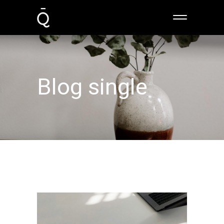
Blog single