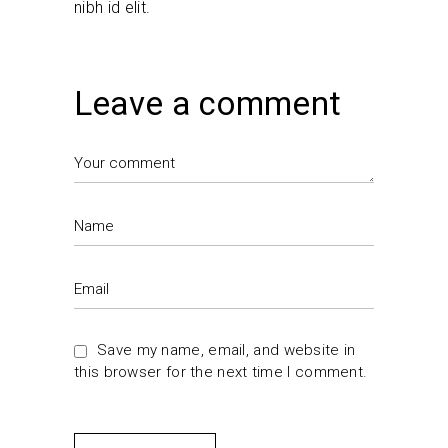
nibh id elit.
Leave a comment
Save my name, email, and website in
this browser for the next time I comment.