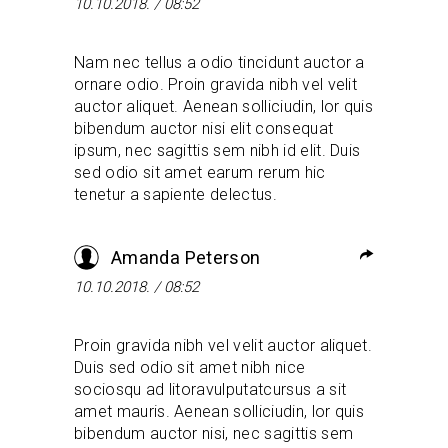
10.10.2018. / 08:52
Nam nec tellus a odio tincidunt auctor a
ornare odio. Proin gravida nibh vel velit
auctor aliquet. Aenean solliciudin, lor quis
bibendum auctor nisi elit consequat
ipsum, nec sagittis sem nibh id elit. Duis
sed odio sit amet earum rerum hic
tenetur a sapiente delectus.
Amanda Peterson
10.10.2018. / 08:52
Proin gravida nibh vel velit auctor aliquet.
Duis sed odio sit amet nibh nice
sociosqu ad litoravulputatcursus a sit
amet mauris. Aenean solliciudin, lor quis
bibendum auctor nisi, nec sagittis sem